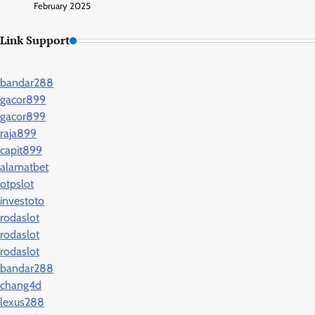
February 2025
Link Support
bandar288
gacor899
gacor899
raja899
capit899
alamatbet
otpslot
investoto
rodaslot
rodaslot
rodaslot
bandar288
chang4d
lexus288