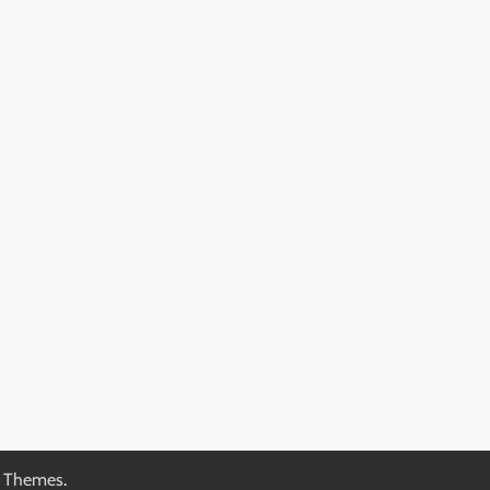
 Themes
.