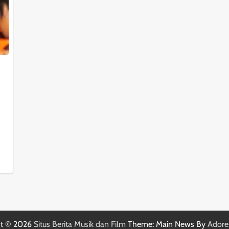
ht © 2026
Situs Berita Musik dan Film
Theme: Main News By
Adore