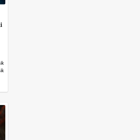
i
ik
ik