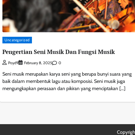
Uncategorized
Pengertian Seni Musik Dan Fungsi Musik
0
Poyd9
February 8, 2025
Seni musik merupakan karya seni yang berupa bunyi suara yang
baik dalam membentuk lagu atau komposisi. Seni musik juga
mengungkapkan perasaan dan pikiran yang menciptakan […]
Copyrig