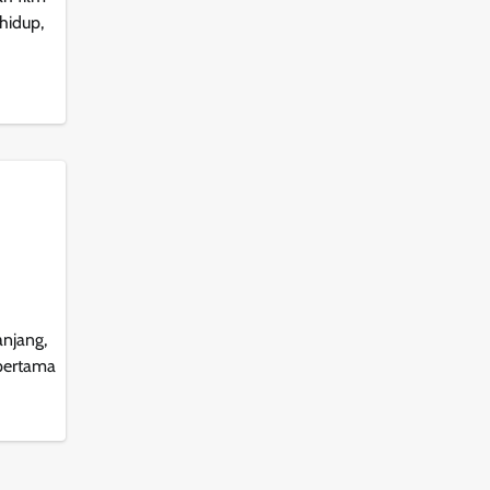
hidup,
njang,
pertama