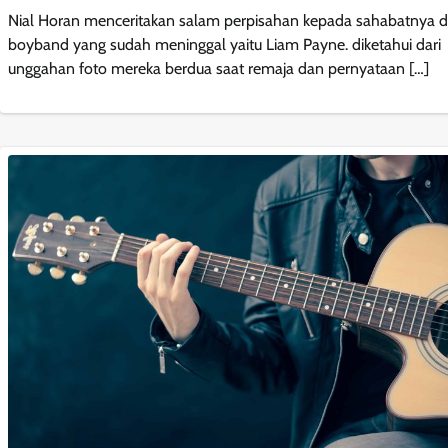
Nial Horan menceritakan salam perpisahan kepada sahabatnya d
boyband yang sudah meninggal yaitu Liam Payne. diketahui dari
unggahan foto mereka berdua saat remaja dan pernyataan […]