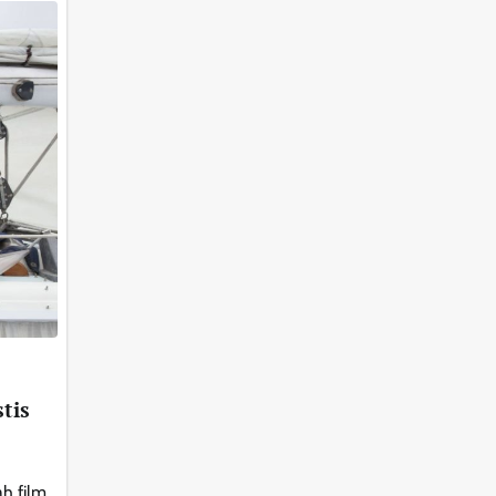
stis
ah film